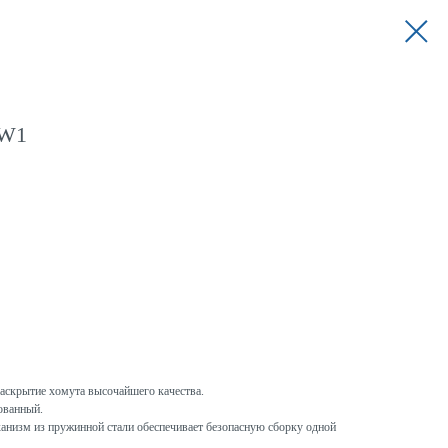
 W1
аскрытие хомута высочайшего качества.
ованный.
низм из пружинной стали обеспечивает безопасную сборку одной