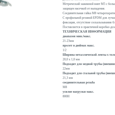
Метрический зажимной винт M5 с больш
защищен насечкой от выпадения.
Соединительная гайка M8 четырехкратно
С профильной резиной EPDM для лучшег
фиксация, отсутствие соскальзывания б
Поставляется в практичной коробке-доза
ТЕХНИЧЕСКАЯ ИНФОРМАЦИЯ
диапазон мин./макс.
21-23мм
пролет в дюймах макс.
1/2
Ширина металлической ленты x тол
20,0 х 1,0 мм
Подходит для медной трубы (внешни
22мм
Подходит для стальной трубы (внеш
21,3 мм
соединительная резьба
М8
усилие нагрузки макс.
800Н