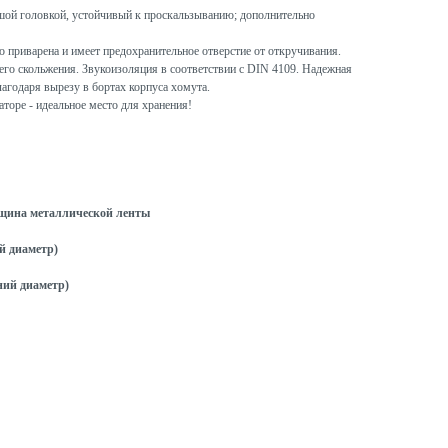
ой головкой, устойчивый к проскальзыванию; дополнительно
 приварена и имеет предохранительное отверстие от откручивания.
о скольжения. Звукоизоляция в соответствии с DIN 4109. Надежная
лагодаря вырезу в бортах корпуса хомута.
торе - идеальное место для хранения!
щина металлической ленты
й диаметр)
ний диаметр)