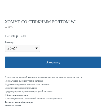
ХОМУТ СО СТЯЖНЫМ БОЛТОМ W1
WURTH
128.80
р.
/
1 pc
Размер
В корзину
Для шлангов высокой жесткости или со вставками из металла или пластмассы
Чрезвычайно высокое усилие затяжки
Надежное соединение даже жестких шлангов
Скругленные кромки/перемычка
Предотвращение травм и повреждений шлангов
Область применения
Для воздуховодов, выхлопной системы, зажим/фиксация
Техническая информация
Материал ленты