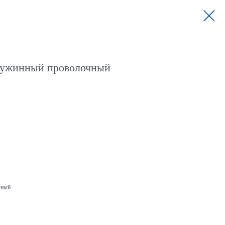
ружинный проволочный
чный