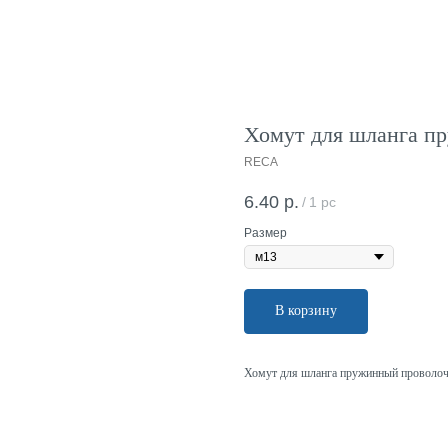
Хомут для шланга п
RECA
6.40
р.
/
1 pc
Размер
В корзину
Хомут для шланга пружинный проволо