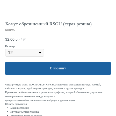
Хомут обрезиненный RSGU (серая резина)
NORMA
32.00
р.
/
1 pc
Размер
В корзину
Фиксирующие скобы NORMAFIX® RS/RSGU пригодны для крепления труб, кабелей,
кабельных жгутов, труб защиты проводов, шлангов и других проводов.
Крепежная скоба поставляется с резиновым профилем, который обеспечивает улучшение
геометрического замыкания между хомутом и
прикрепляемым объектом и снижение вибрации и уровня шума.
Область применения
Машиностроение
Крупная бытовая техника
Химическая промышленность