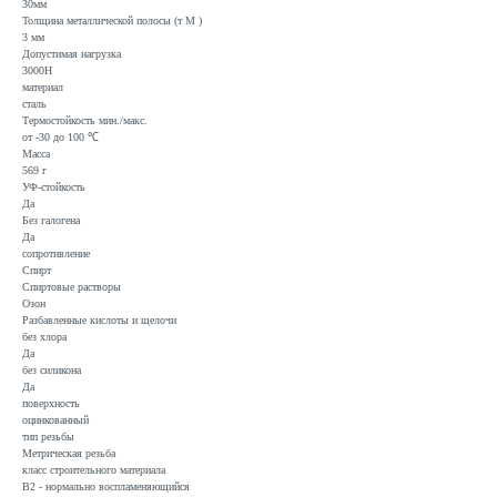
30мм
Толщина металлической полосы (т M )
3 мм
Допустимая нагрузка
3000Н
материал
сталь
Термостойкость мин./макс.
от -30 до 100 ℃
Масса
569 г
УФ-стойкость
Да
Без галогена
Да
сопротивление
Спирт
Спиртовые растворы
Озон
Разбавленные кислоты и щелочи
без хлора
Да
без силикона
Да
поверхность
оцинкованный
тип резьбы
Метрическая резьба
класс строительного материала
B2 - нормально воспламеняющийся