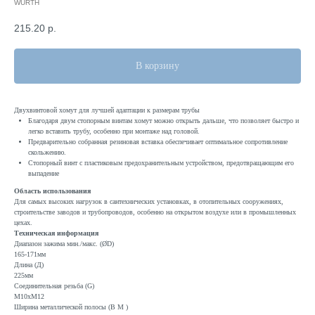
WURTH
215.20
р.
В корзину
Двухвинтовой хомут для лучшей адаптации к размерам трубы
Благодаря двум стопорным винтам хомут можно открыть дальше, что позволяет быстро и
легко вставить трубу, особенно при монтаже над головой.
Предварительно собранная резиновая вставка обеспечивает оптимальное сопротивление
скольжению.
Стопорный винт с пластиковым предохранительным устройством, предотвращающим его
выпадение
Область использования
Для самых высоких нагрузок в сантехнических установках, в отопительных сооружениях,
строительстве заводов и трубопроводов, особенно на открытом воздухе или в промышленных
цехах.
Техническая информация
Диапазон зажима мин./макс. (ØD)
165-171мм
Длина (Д)
225мм
Соединительная резьба (G)
М10хМ12
Ширина металлической полосы (B M )