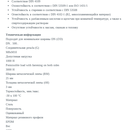
Соответствие DIN 4109
Озоностойкость в соответствии с DIN 53509-1 или ISO 1431/1
Устойчивость к старению в соответствии с DIN 53508
Огнестойкость в соответствии с DIN 4102-1 (B2, невоспламеняющийся материал)
Устойчивость к разбавленным кислотам и щелочам при комнатной температуре, а также к
спиртосодержащим растворам
Отсутствие устойчивости к маслам, смазкам и топливу
Техническая информация
Подходит для номинальное ширины DN (∅D)
DN.. 500..
Соединительная резьба (G)
M8xM10
Допустимая нагрузка
1000 Н
Permissible load with fastening on both sides
3000 Н
Ширина металлической ленты (BM)
25 мм
Толщина металлической ленты (tM)
3 мм
Термостойкость, мин./макс.
-30 к 100 °C
Материал
Сталь
Поверхность
Оцинкованный
Материал резинового профиля
EPDM
Вес