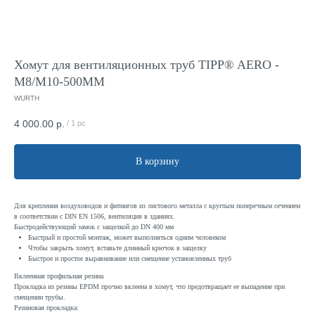
Хомут для вентиляционных труб TIPP® AERO -
M8/M10-500MM
WURTH
4 000.00
р.
/
1 pc
В корзину
Для крепления воздуховодов и фитингов из листового металла с круглым поперечным сечением
в соответствии с DIN EN 1506, вентиляция в зданиях.
Быстродействующий замок с защелкой до DN 400 мм
Быстрый и простой монтаж, может выполняться одним человеком
Чтобы закрыть хомут, вставьте длинный крючок в защелку
Быстрое и простое выравнивание или смещение установленных труб
Вклеенная профильная резина
Прокладка из резины EPDM прочно вклеена в хомут, что предотвращает ее выпадение при
смещении трубы.
Резиновая прокладка: