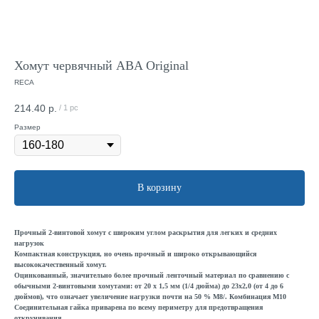
Хомут червячный ABA Original
RECA
214.40
р.
/
1 pc
Размер
В корзину
Прочный 2-винтовой хомут с широким углом раскрытия для легких и средних
нагрузок
Компактная конструкция, но очень прочный и широко открывающийся
высококачественный хомут.
Оцинкованный, значительно более прочный ленточный материал по сравнению с
обычными 2-винтовыми хомутами: от 20 x 1,5 мм (1/4 дюйма) до 23x2,0 (от 4 до 6
дюймов), что означает увеличение нагрузки почти на 50 % M8/. Комбинация M10
Соединительная гайка приварена по всему периметру для предотвращения
откручивания.