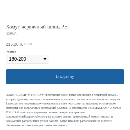
Хомут червячный шлиц PH
NORMA
215.20
р.
/
1 pc
Размер
В корзину
NORMACLAMP ® TORRO ® представляет собой хомут для шланга с червячной резьбой,
который идеально подходит для применения в условиях для высоких механических нагрузок.
Благодаря его непрерывному совершенствованию, этот хомут по-прежнему устанавливает
стандарты для современных конструкций хомутов. В ассортименте NORMACLAMP ® только
TORRO ® имеет свою фирменную асимметричную конструкцию.
Асимметричный корпус обеспечивает высокое усилие, превосходный момент затяжки и
равномерное распределение усилия зажима. Хомут идеально располагается на шланге и
обеспечивает оптимальное уплотнение соединения.