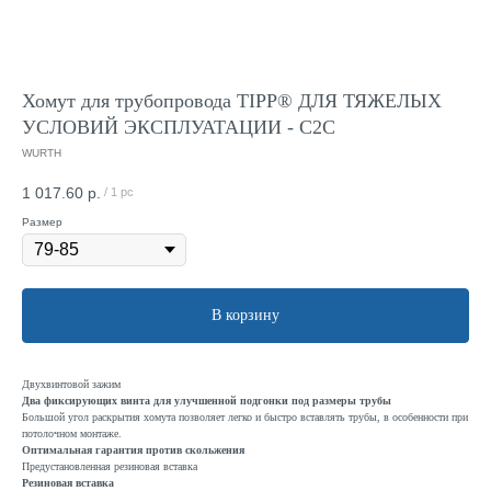
Хомут для трубопровода TIPP® ДЛЯ ТЯЖЕЛЫХ
УСЛОВИЙ ЭКСПЛУАТАЦИИ - C2C
WURTH
1 017.60
р.
/
1 pc
Размер
В корзину
Двухвинтовой зажим
Два фиксирующих винта для улучшенной подгонки под размеры трубы
Большой угол раскрытия хомута позволяет легко и быстро вставлять трубы, в особенности при
потолочном монтаже.
Оптимальная гарантия против скольжения
Предустановленная резиновая вставка
Резиновая вставка