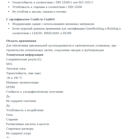
Озоностойкость в соответствии с DIN 53509-1 или ISO 1431/1
Устойчивость к старению в соответствии с DIN 53508
Не устойчив к маслам, смазкам и топливу
С сертификатом Cradle to Cradle®
Модернизация здания с использованием неопасных материалов
Более широкий диапазон применения для сертификации GreenBuilding и Building в
соответствии с LEED®, BREEAM® и DGNB
Область применения
Для обеспечения максимальной грузоподъемности в сантехнических установках, при
строительстве отопительных систем, сооружении заводов и трубопроводов
Техническая информация
Соединительная резьба (G)
M16
Листовая сталь
Термостойкость, мин./макс.
-30 к 100 °C
Материал звукоизоляции
EPDM
Стойкость к ультрафиолетовому излучению
Да
Не содержит галогенов
Да
Устойчивость к воздействию
Озон
Старение
Разбавленные кислоты и щелочи
Спиртовые растворы
Не содержит хлора
Да