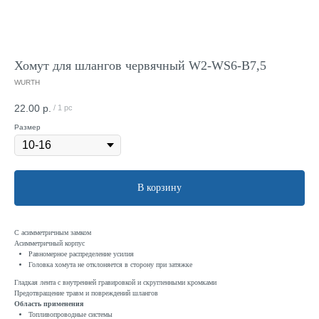
Хомут для шлангов червячный W2-WS6-B7,5
WURTH
22.00
р.
/
1 pc
Размер
В корзину
С асимметричным замком
Асимметричный корпус
Равномерное распределение усилия
Головка хомута не отклоняется в сторону при затяжке
Гладкая лента с внутренней гравировкой и скругленными кромками
Предотвращение травм и повреждений шлангов
Область применения
Топливопроводные системы