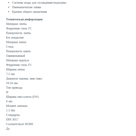
Системы воды для охлаждения/подогрева
Пневматические линии
Крепеж общего назначения
Техническая информация
Материал ленты
Ферритная сталь F1
Поверхность ленты
Без покрытия
Материал винта
Сталь
Поверхность винта
Оцинкованный
Материал корпуса
Ферритная сталь F1
Ширина ленты
7,5 мм
Диапазон зажима, мин./макс.
10-16 мм
Тип привода
H
Ширина зева ключа (SW)
6 мм
Момент затяжки
1.5 Нм
Стандарты
DIN 3017
Соответствует ROHS
Да