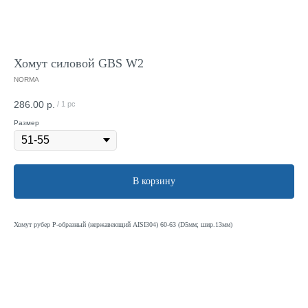
Хомут силовой GBS W2
NORMA
286.00
р.
/
1 pc
Размер
В корзину
Хомут рубер Р-образный (нержавеющий AISI304) 60-63 (D5мм; шир.13мм)