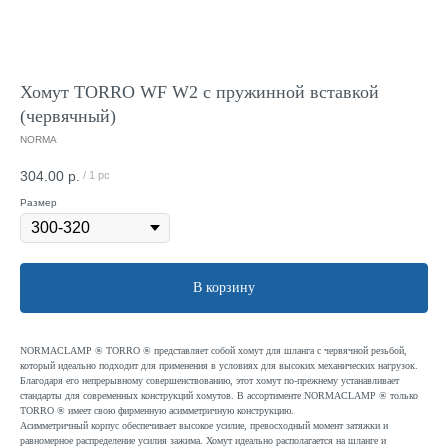
Хомут TORRO WF W2 с пружинной вставкой
(червячный)
NORMA
304.00
р.
/
1 pc
Размер
В корзину
NORMACLAMP ® TORRO ® представляет собой хомут для шланга с червячной резьбой,
который идеально подходит для применения в условиях для высоких механических нагрузок.
Благодаря его непрерывному совершенствованию, этот хомут по-прежнему устанавливает
стандарты для современных конструкций хомутов. В ассортименте NORMACLAMP ® только
TORRO ® имеет свою фирменную асимметричную конструкцию.
Асимметричный корпус обеспечивает высокое усилие, превосходный момент затяжки и
равномерное распределение усилия зажима. Хомут идеально располагается на шланге и