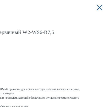
червячный W2-WS6-B7,5
U пригодны для крепления труб, кабелей, кабельных жгутов,
их проводов.
овым профилем, который обеспечивает улучшение геометрического
ибрации и уровня шума.