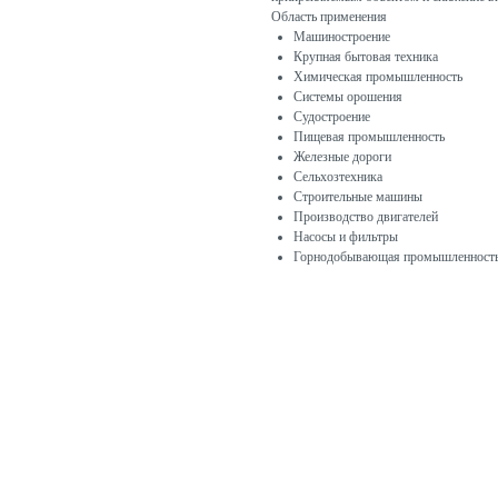
Область применения
Машиностроение
Крупная бытовая техника
Химическая промышленность
Системы орошения
Судостроение
Пищевая промышленность
Железные дороги
Сельхозтехника
Строительные машины
Производство двигателей
Насосы и фильтры
Горнодобывающая промышленност