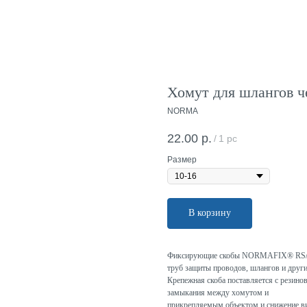
Хомут для шлангов 
NORMA
22.00
р.
/
1 pc
Размер
В корзину
Фиксирующие скобы NORMAFIX® RS/RSG
труб защиты проводов, шлангов и друг
Крепежная скоба поставляется с резин
замыкания между хомутом и
прикрепляемым объектом и снижение в