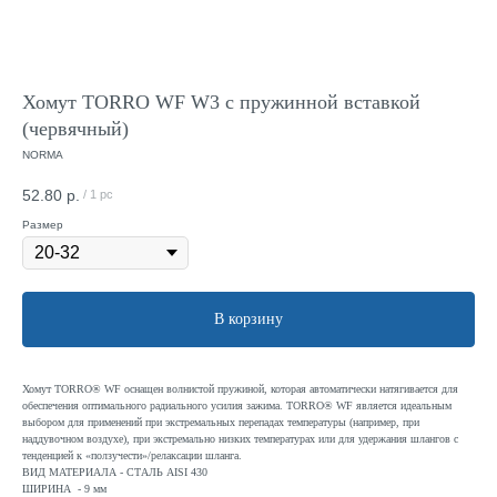
Хомут TORRO WF W3 с пружинной вставкой
(червячный)
NORMA
52.80
р.
/
1 pc
Размер
В корзину
Хомут TORRO® WF оснащен волнистой пружиной, которая автоматически натягивается для
обеспечения оптимального радиального усилия зажима. TORRO® WF является идеальным
выбором для применений при экстремальных перепадах температуры (например, при
наддувочном воздухе), при экстремально низких температурах или для удержания шлангов с
тенденцией к «ползучести»/релаксации шланга.
ВИД МАТЕРИАЛА - СТАЛЬ AISI 430
ШИРИНА - 9 мм