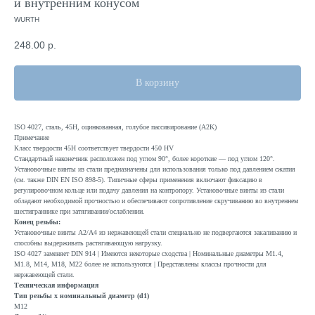
и внутренним конусом
WURTH
248.00
р.
В корзину
ISO 4027, сталь, 45H, оцинкованная, голубое пассивирование (A2K)
Примечание
Класс твердости 45H соответствует твердости 450 HV
Стандартный наконечник расположен под углом 90°, более короткие — под углом 120°.
Установочные винты из стали предназначены для использования только под давлением сжатия
(см. также DIN EN ISO 898-5). Типичные сферы применения включают фиксацию в
регулировочном кольце или подачу давления на контропору. Установочные винты из стали
обладают необходимой прочностью и обеспечивают сопротивление скручиванию во внутреннем
шестиграннике при затягивании/ослаблении.
Конец резьбы:
Установочные винты A2/A4 из нержавеющей стали специально не подвергаются закаливанию и
способны выдерживать растягивающую нагрузку.
ISO 4027 заменяет DIN 914 | Имеются некоторые сходства | Номинальные диаметры M1.4,
M1.8, M14, M18, M22 более не используются | Представлены классы прочности для
нержавеющей стали.
Техническая информация
Тип резьбы x номинальный диаметр (d1)
M12