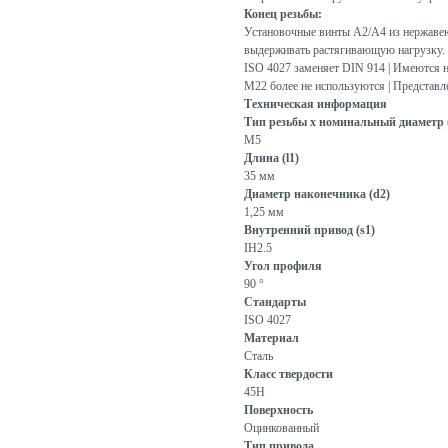
Конец резьбы:
Установочные винты A2/A4 из нержавею
выдерживать растягивающую нагрузку.
ISO 4027 заменяет DIN 914 | Имеются 
M22 более не используются | Представл
Техническая информация
Тип резьбы x номинальный диаметр 
M5
Длина (l1)
35 мм
Диаметр наконечника (d2)
1,25 мм
Внутренний привод (s1)
IH2.5
Угол профиля
90 °
Стандарты
ISO 4027
Материал
Сталь
Класс твердости
45H
Поверхность
Оцинкованный
Тип привода