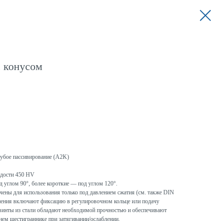
с конусом
олубое пассивирование (A2K)
рдости 450 HV
 углом 90°, более короткие — под углом 120°.
чены для использования только под давлением сжатия (см. также DIN
ения включают фиксацию в регулировочном кольце или подачу
 винты из стали обладают необходимой прочностью и обеспечивают
нем шестиграннике при затягивании/ослаблении.