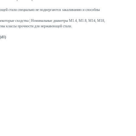
щей стали специально не подвергаются закаливанию и способны
некоторые сходства | Номинальные диаметры M1.4, M1.8, M14, M18,
ены классы прочности для нержавеющей стали.
(d1)