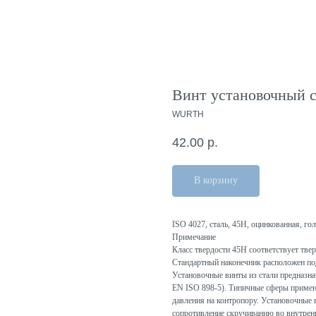
Винт установочный 
WURTH
42.00
р.
В корзину
ISO 4027, сталь, 45H, оцинкованная, г
Примечание
Класс твердости 45H соответствует тве
Стандартный наконечник расположен под
Установочные винты из стали предназна
EN ISO 898-5). Типичные сферы примен
давления на контропору. Установочные
сопротивление скручиванию во внутрен