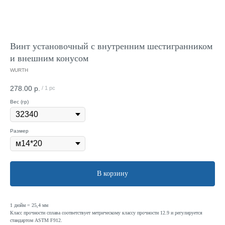
Винт установочный с внутренним шестигранником
и внешним конусом
WURTH
278.00
р.
/
1 pc
Вес (гр)
Размер
В корзину
1 дюйм = 25,4 мм
Класс прочности сплава соответствует метрическому классу прочности 12.9 и регулируется
стандартом ASTM F912.