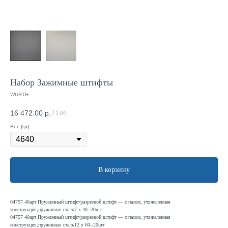
Набор Зажимные штифты
WURTH
16 472.00
р.
/
1 pc
Вес (гр)
В корзину
04757 40арт Пружинный штифт/разрезной штифт — с пазом, утяжеленная
конструкция,пружинная сталь7 x 40--20шт
04757 40арт Пружинный штифт/разрезной штифт — с пазом, утяжеленная
конструкция,пружинная сталь12 x 60--20шт