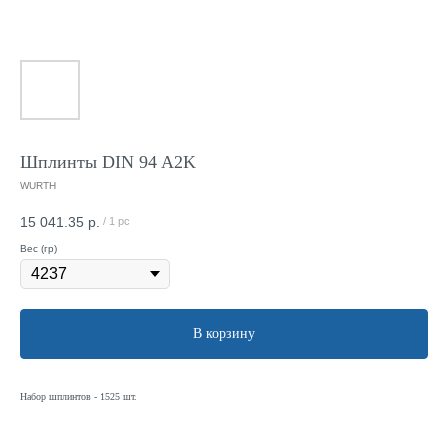
Шплинты DIN 94 A2K
WURTH
15 041.35
р.
/
1 pc
Вес (гр)
В корзину
Набор шплинтов - 1525 шт.