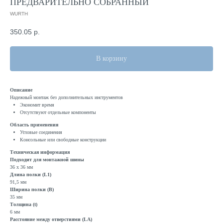
ПРЕДВАРИТЕЛЬНО СОБРАННЫЙ
WURTH
350.05
р.
В корзину
Описание
Надежный монтаж без дополнительных инструментов
Экономит время
Отсутствуют отдельные компоненты
Область применения
Угловые соединения
Консольные или свободные конструкции
Техническая информация
Подходит для монтажной шины
36 x 36 мм
Длина полки (L1)
91,5 мм
Ширина полки (B)
35 мм
Толщина (t)
6 мм
Расстояние между отверстиями (LA)