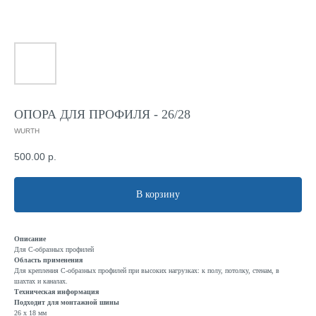
ОПОРА ДЛЯ ПРОФИЛЯ - 26/28
WURTH
500.00
р.
В корзину
Описание
Для С-образных профилей
Область применения
Для крепления С-образных профилей при высоких нагрузках: к полу, потолку, стенам, в
шахтах и каналах.
Техническая информация
Подходит для монтажной шины
26 x 18 мм