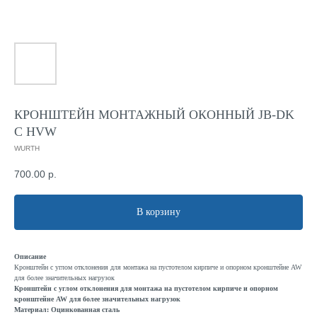
КРОНШТЕЙН МОНТАЖНЫЙ ОКОННЫЙ JB-DK
С HVW
WURTH
700.00
р.
В корзину
Описание
Кронштейн с углом отклонения для монтажа на пустотелом кирпиче и опорном кронштейне AW
для более значительных нагрузок
Кронштейн с углом отклонения для монтажа на пустотелом кирпиче и опорном
кронштейне AW для более значительных нагрузок
Материал: Оцинкованная сталь