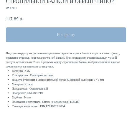
СТРОПИЛЬНОЙ БАЛКОЙ И ОБРЕШЕТИНОЙ
WURTH
117.89
р.
В корзину
Несущее нагрузку на растяжение крепление пересекающихся балок в скрытых зонах (напр.,
крепление стропил, подвеска ригельной балки). Для поглощения горизонтальных усилий
следует использовать 2 или 4 разъема между стропильной балкой и обрешетиной на каждое
соединение в зависимости от нагрузки.
Толщина: 2 мм
Конструкция: Тип справа и слева
Диаметр отверстия в дополнительной балке nJ/главной балке nH: 5 / 5 мм
Материал: Сталь
Поверхность: Оцинкованный
Одобрение: ETA-09/0219
Глубина: 34 мм
Обозначение материала: Сплав на основе меди DX51D
Стандарт на материал: DIN EN 10327:2004