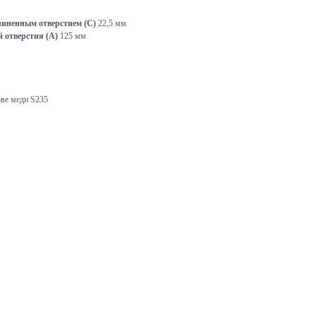
длиненным отверстием (C)
22,5 мм
й отверстия (A)
125 мм
ове меди S235