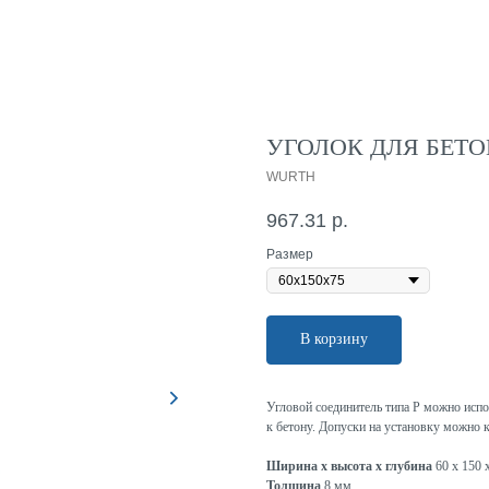
УГОЛОК ДЛЯ БЕТО
WURTH
967.31
р.
Размер
В корзину
Угловой соединитель типа P можно испо
к бетону. Допуски на установку можно 
Ширина x высота x глубина
60 x 150 
Толщина
8 мм