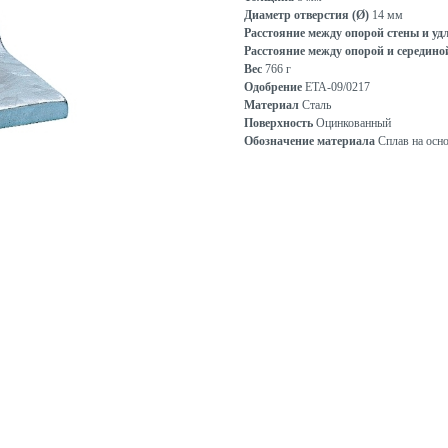
Диаметр отверстия (Ø)
14 мм
Расстояние между опорой стены и у
Расстояние между опорой и середино
Вес
766 г
Одобрение
ETA-09/0217
Материал
Сталь
Поверхность
Оцинкованный
Обозначение материала
Сплав на осн