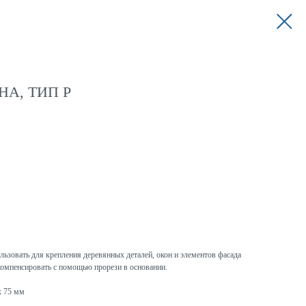
НА, ТИП P
льзовать для крепления деревянных деталей, окон и элементов фасада
компенсировать с помощью прорези в основании.
x 75 мм