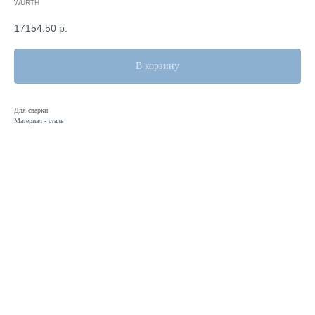
WURTH
17154.50
р.
В корзину
Для сварки
Материал - сталь