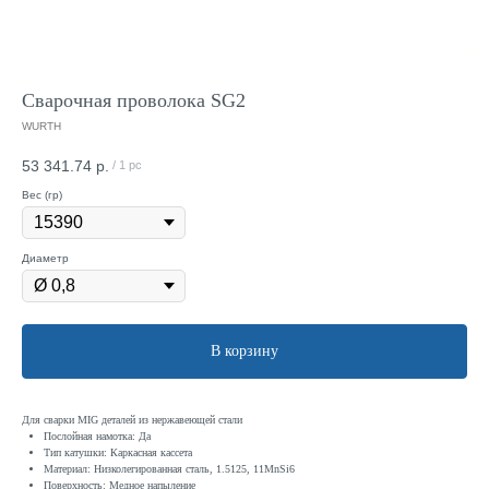
Сварочная проволока SG2
WURTH
53 341.74
р.
/
1 pc
Вес (гр)
Диаметр
В корзину
Для сварки MIG деталей из нержавеющей стали
Послойная намотка: Да
Тип катушки: Каркасная кассета
Материал: Низколегированная сталь, 1.5125, 11MnSi6
Поверхность: Медное напыление