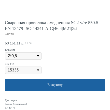
Сварочная проволока омедненная SG2 v/re 550.5
EN 13479 ISO 14341-A-G|46 4|M21|3si
WURTH
53 151.11
р.
/
1 pc
Диаметр
Вес (гр)
В корзину
Для сварки
Бобина (пластиковая)
EN 13479