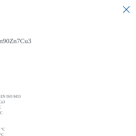
Sn90Zn7Cu3
N EN ISO 9453
7Cu3
°C
 °C
0 °C
 °C