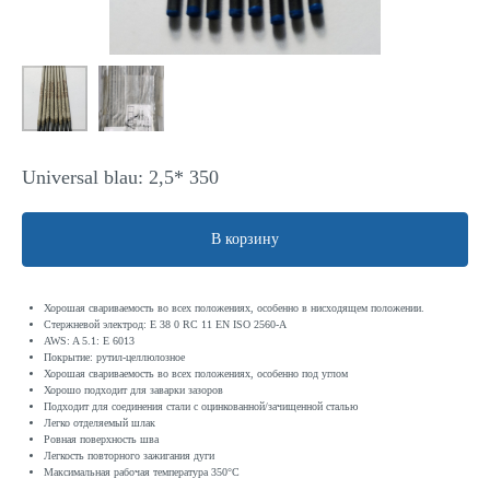
Universal blau: 2,5* 350
В корзину
Хорошая свариваемость во всех положениях, особенно в нисходящем положении.
Стержневой электрод: E 38 0 RC 11 EN ISO 2560-A
AWS: A 5.1: E 6013
Покрытие: рутил-целлюлозное
Хорошая свариваемость во всех положениях, особенно под углом
Хорошо подходит для заварки зазоров
Подходит для соединения стали с оцинкованной/зачищенной сталью
Легко отделяемый шлак
Ровная поверхность шва
Легкость повторного зажигания дуги
Максимальная рабочая температура 350°C