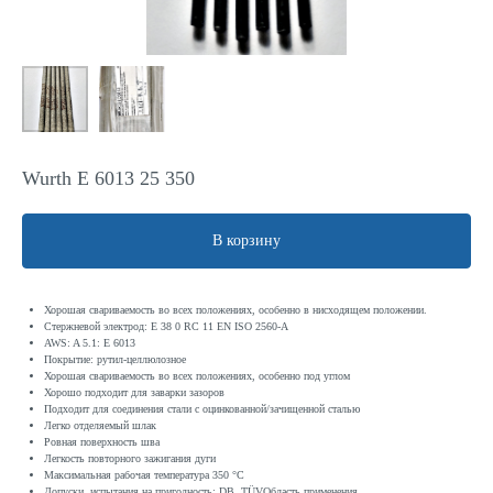
Wurth E 6013 25 350
В корзину
Хорошая свариваемость во всех положениях, особенно в нисходящем положении.
Стержневой электрод: E 38 0 RC 11 EN ISO 2560-A
AWS: A 5.1: E 6013
Покрытие: рутил-целлюлозное
Хорошая свариваемость во всех положениях, особенно под углом
Хорошо подходит для заварки зазоров
Подходит для соединения стали с оцинкованной/зачищенной сталью
Легко отделяемый шлак
Ровная поверхность шва
Легкость повторного зажигания дуги
Максимальная рабочая температура 350 °C
Допуски, испытания на пригодность: DB, TÜVОбласть применения