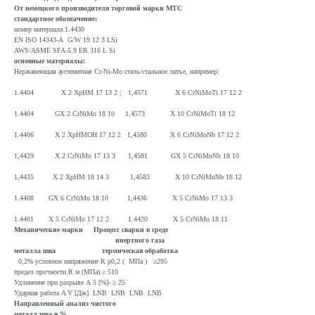
От немецкого производителя торговой марки MTC
стандартное обозначение:
номер материала 1.4430
EN ISO 14343-A G/W 19 12 3 LSi
AWS/ASME SFA-5.9 ER 316 L Si
основные материалы:
Нержавеющая аустенитная Cr-Ni-Mo сталь/стальное литье, например:
1.4404 Х 2 ХрНМ 17 13 2 ; 1,4571 Х 6 CrNiMoTi 17 12 2
1.4404 GX 2 CrNiMo 18 10 1,4573 Х 10 CrNiMoTi 18 12
1.4406 Х 2 ХрНМОН 17 12 2 1,4580 Х 6 CrNiMoNb 17 12 2
1,4429 Х 2 CrNiMo 17 13 3 1,4581 GX 5 CrNiMoNb 18 10
1,4435 Х 2 ХрНМ 18 14 3 1,4583 Х 10 CrNiMoNb 18 12
1.4408 GX 6 CrNiMo 18 10 1,4436 Х 5 CrNiMo 17 13 3
1.4401 Х 5 CrNiMo 17 12 2 1.4420 Х 5 CrNiMo 18 11
Механические марки Процесс сварки в среде
инертного газа
металла шва термическая обработка
0,2% условное напряжение R p0,2 (
МПа )
≥295
предел прочности R м (МПа) ≥ 510
Удлинение при разрыве А 5 [%]- ≥ 25
Ударная работа A V [Дж] LNB LNB LNB LNB
Направленный анализ чистого
металл шва в %