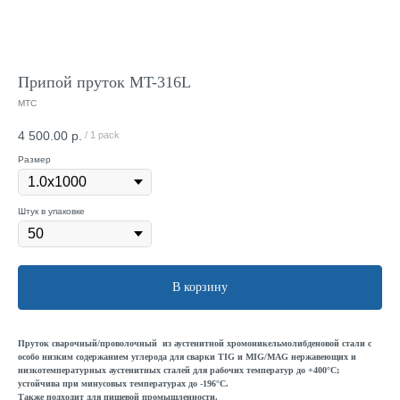
Припой пруток MT-316L
МТС
4 500.00
р.
/
1 pack
Размер
Штук в упаковке
В корзину
Пруток сварочный/проволочный из аустенитной хромоникельмолибденовой стали с
особо низким содержанием углерода для сварки TIG и MIG/MAG нержавеющих и
низкотемпературных аустенитных сталей для рабочих температур до +400°C;
устойчива при минусовых температурах до -196°C.
Также подходит для пищевой промышленности.