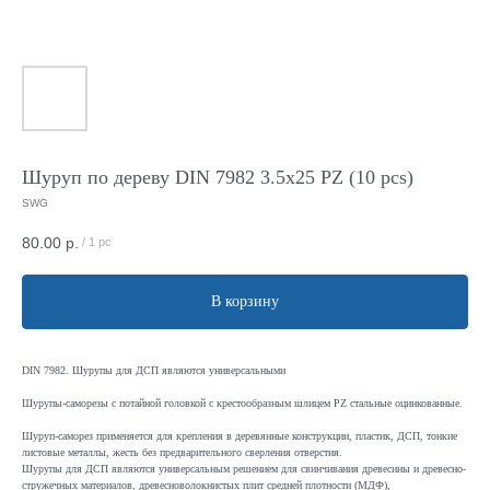
Шуруп по дереву DIN 7982 3.5x25 PZ (10 pcs)
SWG
80.00
р.
/
1 pc
В корзину
DIN 7982. Шурупы для ДСП являются универсальными
Шурупы-саморезы с потайной головкой с крестообразным шлицем PZ стальные оцинкованные.
Шуруп-саморез применяется для крепления в деревянные конструкции, пластик, ДСП, тонкие
листовые металлы, жесть без предварительного сверления отверстия.
Шурупы для ДСП являются универсальным решением для свинчивания древесины и древесно-
стружечных материалов, древесноволокнистых плит средней плотности (МДФ),