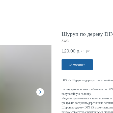
Шуруп по дереву DIN 
SWG
120.00
р.
/
1 pc
В корзину
DIN 95 Шуруп по дереву с полупотайн
В стандарте описаны требования по D
полупотайную головку.
Изделие применяется в промышленном и 
где нужно соединить деревянные элемен
Шуруп по дереву DIN 95 может использо
плитам совместно с распорными дюбел