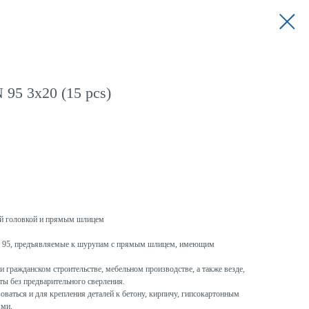
95 3x20 (15 pcs)
ой головкой и прямым шлицем
IN 95, предъявляемые к шурупам с прямым шлицем, имеющим
гражданском строительстве, мебельном производстве, а также везде,
ты без предварительного сверления.
ваться и для крепления деталей к бетону, кирпичу, гипсокартонным
ями.