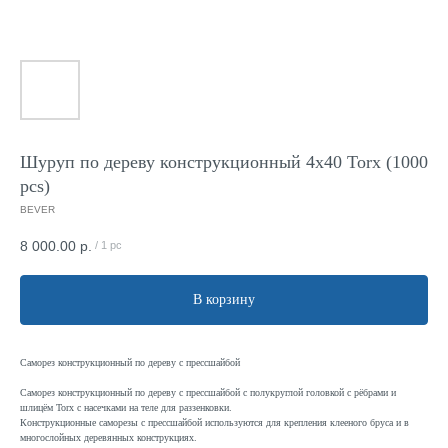
Шуруп по дереву конструкционный 4x40 Torx (1000
pcs)
BEVER
8 000.00
р.
/
1 pc
В корзину
Саморез конструкционный по дереву с прессшайбой
Саморез конструкционный по дереву с прессшайбой с полукруглой головкой с рёбрами и
шлицём Torx с насечками на теле для раззенковки.
Конструкционные саморезы с прессшайбой используются для крепления клееного бруса и в
многослойных деревянных конструкциях.