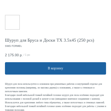
Шуруп для Бруса и Доски TX 3.5x45 (250 pcs)
SWG FORMEL
2 175.00
р.
/
1 pc
В корзину
Шуруп для пола используется в основном при ремонтных работах и внутренней отделке для
крепления половиц (например, из массива дерева) к основанию, а также к стеновым и
потолочным панелям.
Благодаря своей небольшой тонкой потайной головке шуруп для пола особенно подходит для
использования с половой доской в шпунт и паз (невидимое винтовое соединение с шипом).
Используется для крепления любого типа обрешетки, а также потолочных и стеновых панелей.
Благодаря небольшой тонкой потайной головке шнек особенно подходит для работы с узкими и
тонкими полосами.