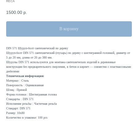
RECA
1500.00
р.
В корзину
DIN 571 Шуруп-болт сантехнический по дереву
Шуруп-болт DIN 571 сантехнический (глухарь) по дереву с шестигранной головкой, диаметр от
5 до 20 мм, длина от 20 до 380 мм.
Шурупы DIN 571 используются для монтажа сантехнических изделий в деревянные
конструкции без предварительного сверления, в бетон и кирпич — совместно с пластмассовыми
дюбелями
Техническая информация:
Материал : Сталь
Поверхность : Оцинкованная
Шлиц : Прямой
Форма головки : Шестигранная голова
Стандарты : DIN 571
Исполнение резьбы : Частичная резьба
Стандарт: DIN 571
Размер: 10x80
Количество в упаковке: 100 pcs