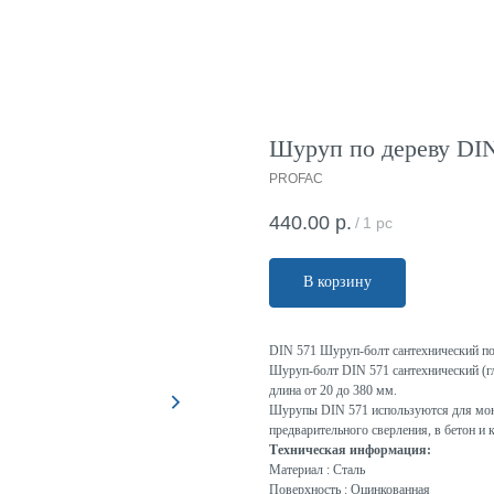
Шуруп по дереву DIN 
PROFAC
440.00
р.
/
1 pc
В корзину
DIN 571 Шуруп-болт сантехнический по
Шуруп-болт DIN 571 сантехнический (гл
длина от 20 до 380 мм.
Шурупы DIN 571 используются для монт
предварительного сверления, в бетон 
Техническая информация:
Материал : Сталь
Поверхность : Оцинкованная