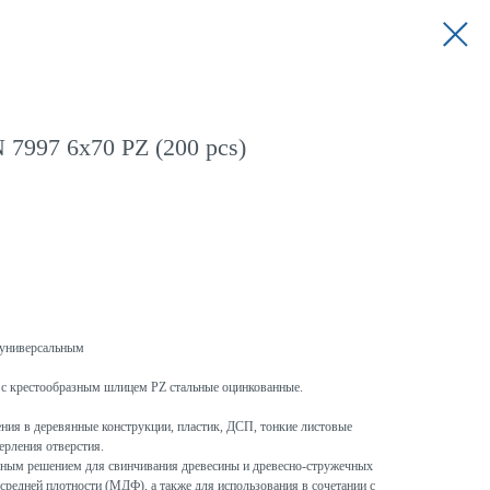
 7997 6x70 PZ (200 pcs)
универсальным
с крестообразным шлицем PZ стальные оцинкованные.
ния в деревянные конструкции, пластик, ДСП, тонкие листовые
ерления отверстия.
ым решением для свинчивания древесины и древесно-стружечных
средней плотности (МДФ), а также для использования в сочетании с