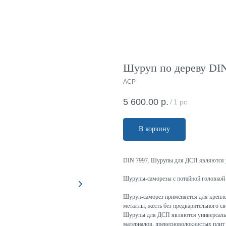
Шуруп по дереву DIN
ACP
5 600.00
р.
/
1 pc
В корзину
DIN 7997. Шурупы для ДСП являются 
Шурупы-саморезы с потайной головкой 
Шуруп-саморез применяется для крепле
металлы, жесть без предварительного св
Шурупы для ДСП являются универсальн
материалов, древесноволокнистых плит 