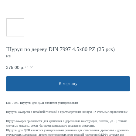
Шуруп по дереву DIN 7997 4.5x80 PZ (25 pcs)
HSI
375.00
р.
/
1 pc
В корзину
DIN 7997. Шурупы для ДСП являются универсальным
Шурупы-саморезы с потайной головкой с крестообразным шлицем PZ стальные оцинкованные.
Шуруп-саморез применяется для крепления в деревянные конструкции, пластик, ДСП, тонкие
листовые металлы, жесть без предварительного сверления отверстия.
Шурупы для ДСП являются универсальным решением для свинчивания древесины и древесно-
стружечных материалов, древесноволокнистых плит средней плотности (МДФ), а также для