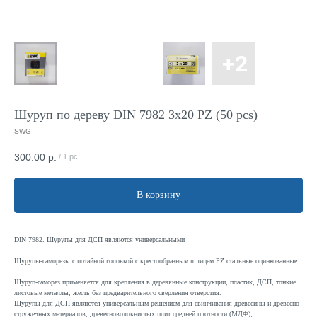
Шуруп по дереву DIN 7982 3x20 PZ (50 pcs)
SWG
300.00
р.
/
1 pc
В корзину
DIN 7982. Шурупы для ДСП являются универсальными
Шурупы-саморезы с потайной головкой с крестообразным шлицем PZ стальные оцинкованные.
Шуруп-саморез применяется для крепления в деревянные конструкции, пластик, ДСП, тонкие
листовые металлы, жесть без предварительного сверления отверстия.
Шурупы для ДСП являются универсальным решением для свинчивания древесины и древесно-
стружечных материалов, древесноволокнистых плит средней плотности (МДФ),