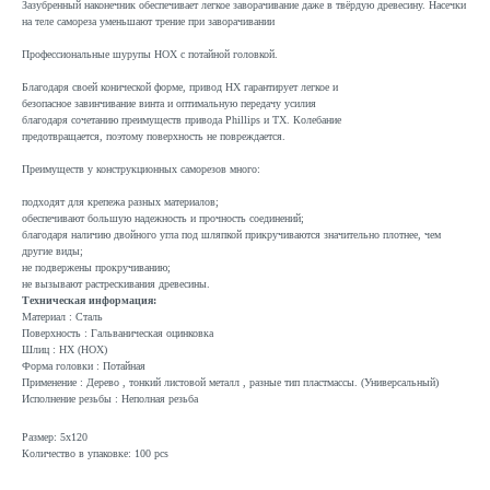
Зазубренный наконечник обеспечивает легкое заворачивание даже в твёрдую древесину. Насечки
на теле самореза уменьшают трение при заворачивании
Профессиональные шурупы HOX с потайной головкой.
Благодаря своей конической форме, привод HX гарантирует легкое и
безопасное завинчивание винта и оптимальную передачу усилия
благодаря сочетанию преимуществ привода Phillips и TX. Колебание
предотвращается, поэтому поверхность не повреждается.
Преимуществ у конструкционных саморезов много:
подходят для крепежа разных материалов;
обеспечивают большую надежность и прочность соединений;
благодаря наличию двойного угла под шляпкой прикручиваются значительно плотнее, чем
другие виды;
не подвержены прокручиванию;
не вызывают растрескивания древесины.
Техническая информация:
Материал : Сталь
Поверхность : Гальваническая оцинковка
Шлиц : HX (HOX)
Форма головки : Потайная
Применение : Дерево , тонкий листовой металл , разные тип пластмассы. (Универсальный)
Исполнение резьбы : Неполная резьба
Размер: 5x120
Количество в упаковке: 100 pcs