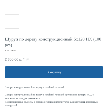
Шуруп по дереву конструкционный 5x120 HX (100
pcs)
SWG HOX
2 600.00
р.
/
1 pc
В корзину
Саморез конструкционный по дереву с потайной головкой
Саморез конструкционный по дереву с потайной головкой с рёбрами со шлицём HOX с
насечками на теле для раззенковки.
Конструкционные саморезы с потайной головкой используются для крепления деревянных
конструкций.