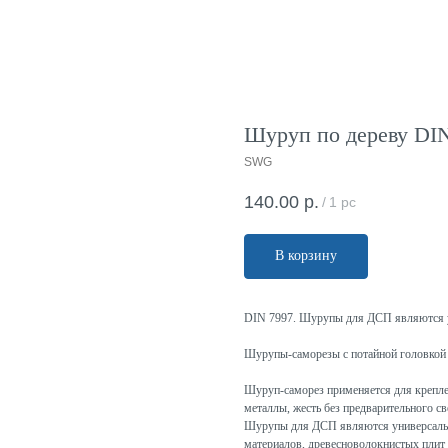
Шуруп по дереву DIN 
SWG
140.00
р.
/
1 pc
В корзину
DIN 7997. Шурупы для ДСП являются 
Шурупы-саморезы с потайной головкой 
Шуруп-саморез применяется для крепле
металлы, жесть без предварительного св
Шурупы для ДСП являются универсальн
материалов, древесноволокнистых плит