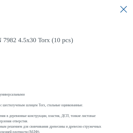
7982 4.5x30 Torx (10 pcs)
универсальными
с шестилучевым шлицем Torx, стальные оцинкованные.
ния в деревянные конструкции, пластик, ДСП, тонкие листовые
ерления отверстия.
ым решением для свинчивания древесины и древесно-стружечных
 средней плотности (МДФ),