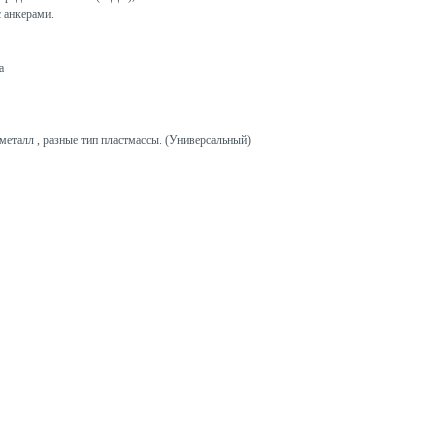
с анкерами.
а
металл , разные тип пластмассы. (Универсальный)