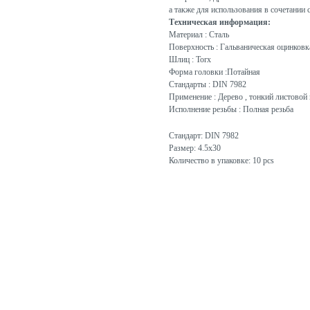
а также для использования в сочетании 
Техническая информация:
Материал : Сталь
Поверхность : Гальваническая оцинковк
Шлиц : Torx
Форма головки :Потайная
Стандарты : DIN 7982
Применение : Дерево , тонкий листовой 
Исполнение резьбы : Полная резьба
Стандарт: DIN 7982
Размер: 4.5x30
Количество в упаковке: 10 pcs