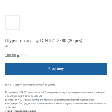
Шуруп по дереву DIN 571 8x80 (20 pcs)
HSI
180.00
р.
/
1 pc
В корзину
DIN 571 Шуруп-болт сантехнический по дереву
Шуруп-болт DIN 571 сантехнический (глухарь) по дереву с шестигранной головкой, диаметр от
5 до 20 мм, длина от 20 до 380 мм.
Шурупы DIN 571 используются для монтажа сантехнических изделий в деревянные
конструкции без предварительного сверления, в бетон и кирпич — совместно с пластмассовыми
дюбелями
Техническая информация: