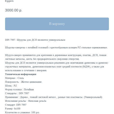
Eggers
3000.00
р.
В корзину
DIN 7997. Шурупы для ДСП являются универсальным
Шурупы-саморезы с потайной головкой с крестообразным шлицем PZ стальные оцинкованные.
Шуруп-саморез применяется для крепления в деревянные конструкции, пластик, ДСП, тонкие
листовые металлы, жесть без предварительного сверления отверстия.
Шурупы для ДСП являются универсальным решением для свинчивания древесины и древесно-
стружечных материалов, древесноволокнистых плит средней плотности (МДФ), а также для
использования в сочетании с анкерами.
Техническая информация:
Материал : Сталь
Поверхность : Желтое цинкование
Шлиц : PZ
Форма головки : Потайная
Стандарты : DIN 7997
Применение : Дерево , тонкий листовой металл , разные тип пластмассы. (Универсальный)
Исполнение резьбы : Неполная резьба
Стандарт: DIN 7997
Размер: 6x100
Количество в упаковке: 100 pcs