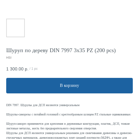
Шуруп по дереву DIN 7997 3x35 PZ (200 pcs)
HSI
1 300.00
р.
/
1 pc
В корзину
DIN 7997. Шурупы для ДСП являются универсальным
Шурупы-саморезы с потайной головкой с крестообразным шлицем PZ стальные оцинкованные.
Шуруп-саморез применяется для крепления в деревянные конструкции, пластик, ДСП, тонкие
листовые металлы, жесть без предварительного сверления отверстия.
Шурупы для ДСП являются универсальным решением для свинчивания древесины и древесно-
стружечных материалов, древесноволокнистых плит средней плотности (МДФ), а также для