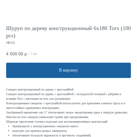
Шуруп по дереву конструкционный 6x180 Torx (100
pcs)
HECO
4 500.00
р.
/
1 pc
В корзину
Саморез конструкционный по дереву с прессшайбой
Саморез конструкционный по дереву с прессшайбой с полукруглой головкой с рёбрами и
шлицём Torx с насечками на теле для раззенковки.
Конструкционные саморезы с прессшайбой используются для крепления клееного бруса и в
многослойных деревянных конструкциях.
Зазубренный наконечник тип 17 обеспечивает легкое заворачивание даже в твёрдую древесину.
Насечки на теле самореза уменьшают трение при заворачивании.
Широкая тарельчатая головка подходит для высоконапряжённых конструкций.
Преимуществ у конструкционных саморезов много:
подходят для крепежа разных материалов;
обеспечивают большую надежность и прочность соединений;