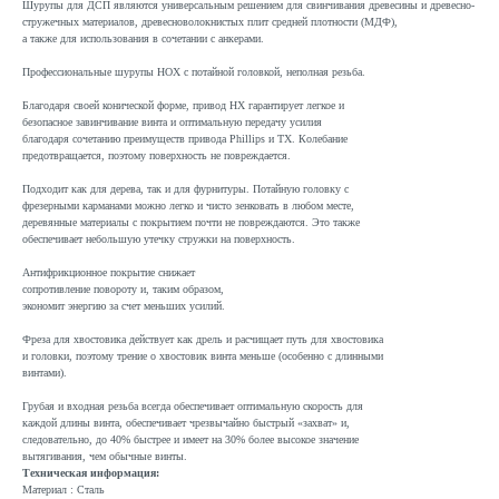
Шурупы для ДСП являются универсальным решением для свинчивания древесины и древесно-
стружечных материалов, древесноволокнистых плит средней плотности (МДФ),
а также для использования в сочетании с анкерами.
Профессиональные шурупы HOX с потайной головкой, неполная резьба.
Благодаря своей конической форме, привод HX гарантирует легкое и
безопасное завинчивание винта и оптимальную передачу усилия
благодаря сочетанию преимуществ привода Phillips и TX. Колебание
предотвращается, поэтому поверхность не повреждается.
Подходит как для дерева, так и для фурнитуры. Потайную головку с
фрезерными карманами можно легко и чисто зенковать в любом месте,
деревянные материалы с покрытием почти не повреждаются. Это также
обеспечивает небольшую утечку стружки на поверхность.
Антифрикционное покрытие снижает
сопротивление повороту и, таким образом,
экономит энергию за счет меньших усилий.
Фреза для хвостовика действует как дрель и расчищает путь для хвостовика
и головки, поэтому трение о хвостовик винта меньше (особенно с длинными
винтами).
Грубая и входная резьба всегда обеспечивает оптимальную скорость для
каждой длины винта, обеспечивает чрезвычайно быстрый «захват» и,
следовательно, до 40% быстрее и имеет на 30% более высокое значение
вытягивания, чем обычные винты.
Техническая информация:
Материал : Сталь