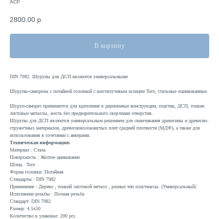
ACP
2800.00
р.
В корзину
DIN 7982. Шурупы для ДСП являются универсальными
Шурупы-саморезы с потайной головкой с шестилучевым шлицем Torx, стальные оцинкованные.
Шуруп-саморез применяется для крепления в деревянные конструкции, пластик, ДСП, тонкие
листовые металлы, жесть без предварительного сверления отверстия.
Шурупы для ДСП являются универсальным решением для свинчивания древесины и древесно-
стружечных материалов, древесноволокнистых плит средней плотности (МДФ), а также для
использования в сочетании с анкерами.
Техническая информация:
Материал : Сталь
Поверхность : Желтое цинкование
Шлиц : Torx
Форма головки :Потайная
Стандарты : DIN 7982
Применение : Дерево , тонкий листовой металл , разные тип пластмассы. (Универсальный)
Исполнение резьбы : Полная резьба
Стандарт: DIN 7982
Размер: 4.5x50
Количество в упаковке: 200 pcs