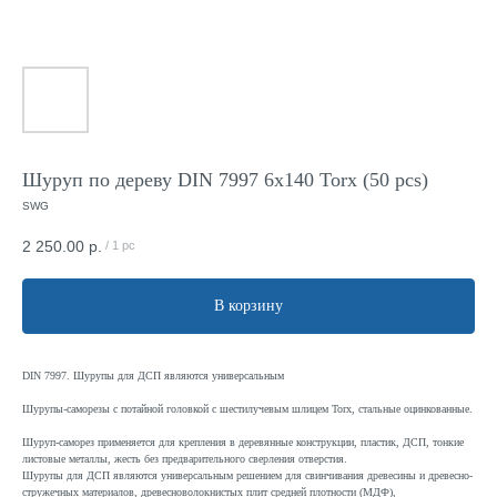
Шуруп по дереву DIN 7997 6x140 Torx (50 pcs)
SWG
2 250.00
р.
/
1 pc
В корзину
DIN 7997. Шурупы для ДСП являются универсальным
Шурупы-саморезы с потайной головкой с шестилучевым шлицем Torx, стальные оцинкованные.
Шуруп-саморез применяется для крепления в деревянные конструкции, пластик, ДСП, тонкие
листовые металлы, жесть без предварительного сверления отверстия.
Шурупы для ДСП являются универсальным решением для свинчивания древесины и древесно-
стружечных материалов, древесноволокнистых плит средней плотности (МДФ),