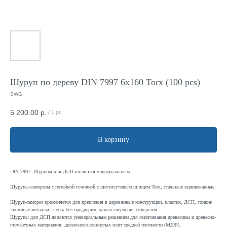
Шуруп по дереву DIN 7997 6x160 Torx (100 pcs)
SWG
5 200.00
р.
/
1 pc
В корзину
DIN 7997. Шурупы для ДСП являются универсальным
Шурупы-саморезы с потайной головкой с шестилучевым шлицем Torx, стальные оцинкованные.
Шуруп-саморез применяется для крепления в деревянные конструкции, пластик, ДСП, тонкие
листовые металлы, жесть без предварительного сверления отверстия.
Шурупы для ДСП являются универсальным решением для свинчивания древесины и древесно-
стружечных материалов, древесноволокнистых плит средней плотности (МДФ),